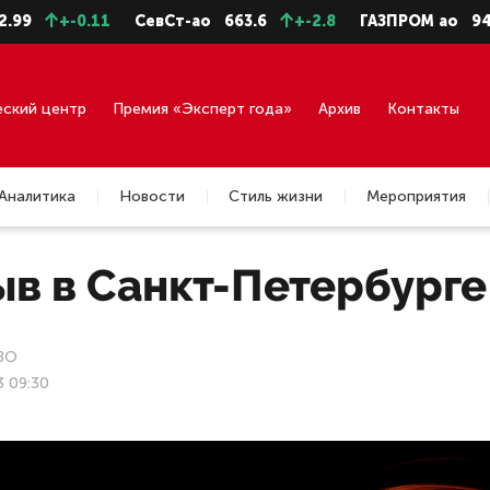
+-0.11
СевСт-ао
663.6
+-2.8
ГАЗПРОМ ао
94.73
еский центр
Премия «Эксперт года»
Архив
Контакты
Аналитика
Новости
Стиль жизни
Мероприятия
ыв в Санкт-Петербурге
ВО
3 09:30