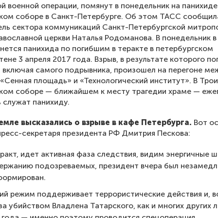
й военной операции, помянут в понедельник на панихиде
ком соборе в Санкт-Петербурге. Об этом ТАСС сообщил
ель сектора коммуникаций Санкт-Петербургской митроп
авославной церкви Наталья Родоманова. В понедельник в 
нется панихида по погибшим в теракте в петербургском
ене 3 апреля 2017 года. Взрыв, в результате которого по
, включая самого подрывника, произошел на перегоне ме
«Сенная площадь» и «Технологический институт». В Тро
ком соборе — ближайшем к месту трагедии храме — еже
ь служат панихиду.
ремле высказались о взрыве в кафе Петербурга.
Вот о
пресс-секретаря президента РФ Дмитрия Пескова:
ракт, идет активная фаза следствия, видим энергичные ш
ержанию подозреваемых, президент вчера был незамед
формирован.
ий режим поддерживает террористические действия и, 
за убийством Владлена Татарского, как и многих других 
 года — именно поэтому проводится спецоперация.