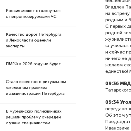
бесчеловеч
Владлен Та
Россия может столкнуться
на встречу
с непрогнозируемыми ЧС
родным и б
С первых д
родной зем
Качество дорог Петербурга
журналиста
и Ленобласти оценили
случилась 
эксперты
и сейчас п
ничего не 
ПМГФ в 2026 году не будет
желаем ско
единство! 
Стало известно о ритуальном
09:36 МВД
«железном правиле»
Татарского
в администрации Петербурга
09:34 Уго
передано д
В мурманских поликлиниках
Об этом ут
решили проблему очередей
Председат
к узким специалистам
Ивановича 