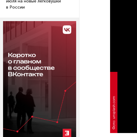
июля на новые легковушки
в России
Фото: unsplash.com