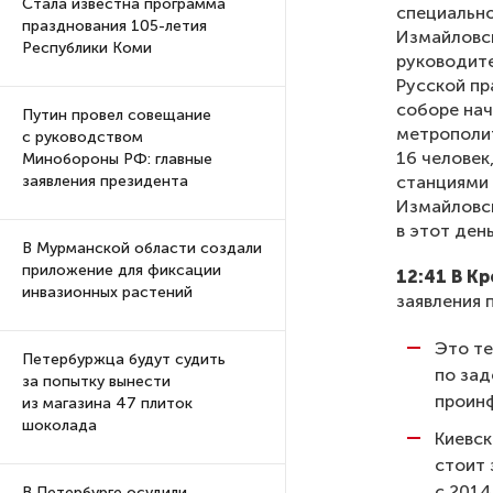
Стала известна программа
специально
празднования 105-летия
Измайловс
Республики Коми
руководит
Русской пр
соборе нач
Путин провел совещание
метрополит
с руководством
16 человек
Минобороны РФ: главные
станциями 
заявления президента
Измайловс
в этот ден
В Мурманской области создали
приложение для фиксации
12:41 В К
инвазионных растений
заявления 
Это те
Петербуржца будут судить
по зад
за попытку вынести
проин
из магазина 47 плиток
шоколада
Киевск
стоит 
с 2014
В Петербурге осудили