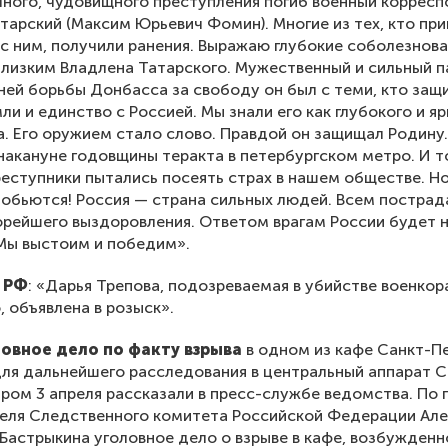
ного, чудовищного преступления погиб военный коррес
тарский (Максим Юрьевич Фомин). Многие из тех, кто пр
 с ним, получили ранения. Выражаю глубокие соболезнов
лизким Владлена Татарского. Мужественный и сильный п
ней борьбы Донбасса за свободу он был с теми, кто защ
ли и единство с Россией. Мы знали его как глубокого и яр
. Его оружием стало слово. Правдой он защищал Родину.
накануне годовщины теракта в петербургском метро. И т
реступники пытались посеять страх в нашем обществе. Н
добьются! Россия — страна сильных людей. Всем постра
рейшего выздоровления. Ответом врагам России будет 
Мы выстоим и победим».
 РФ
: «Дарья Трепова, подозреваемая в убийстве военкор
, объявлена в розыск».
ловное дело по факту взрыва
в одном из кафе Санкт-П
ля дальнейшего расследования в центральный аппарат С
ром 3 апреля рассказали в пресс-службе ведомства. По
еля Следственного комитета Российской Федерации Ал
Бастрыкина уголовное дело о взрыве в кафе, возбужденн