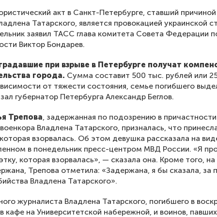
ристический акт в Санкт-Петербурге, ставший причиной
ладлена Татарского, является провокацией украинской с
ельник заявил ТАСС глава комитета Совета Федерации п
ости Виктор Бондарев.
традавшие при взрыве в Петербурге получат компен
ельства города.
Сумма составит 500 тыс. рублей или 25
ависимости от тяжести состояния, семье погибшего выде
азал губернатор Петербурга Александр Беглов.
ья Трепова
, задержанная по подозрению в причастности
 военкора Владлена Татарского, призналась, что принесла
 которая взорвалась. Об этом девушка рассказала на вид
енном в понедельник пресс-центром МВД России. «Я пр
этку, которая взорвалась», — сказала она. Кроме того, на
ержана, Трепова отметила: «Задержана, я бы сказала, за
бийства Владлена Татарского».
ого журналиста Владлена Татарского, погибшего в воск
 в кафе на Университетской набережной, и воинов, павших