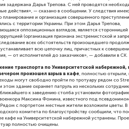
ия задержана Дарья Трепова. С ней проводятся необхо
ые действия», — сказано в сообщении. У следствия име
о планирование и организация совершенного преступлен
лись с территории Украины. При этом Дарья Трепова,
ющаяся оппозиционных взглядов, является стороннице
оррупцией (организация признана экстремистской и зап
сследование всех обстоятельств произошедшего продолж
устанавливает всю цепочку лиц, причастных к совершен
ия, — от исполнителей до заказчиков», — добавили в СК.
жение транспорта по Университетской набережной, 
вечером произошел взрыв в кафе
, полностью открыли,
ходы могут свободно пройти по тротуару рядом со Stre
ри этом здание охраняет патруль из нескольких сотрудни
 ближайшего к заведению столба установили фотографи
 военкора Максима Фомина, известного под псевдонимо
 Рядом с портретом местные жители возложили цветы. В 
одского комитета по благоустройству сообщили, что п
ле кафе на Университетской набережной устранены. Про
отуар полностью очищены.