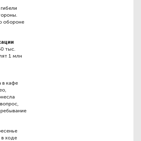
 гибели
тороны.
о обороне
сации
0 тыс.
лят 1 млн
 в кафе
ео,
онесла
 вопрос,
 пребывание
ресенье
 в ходе