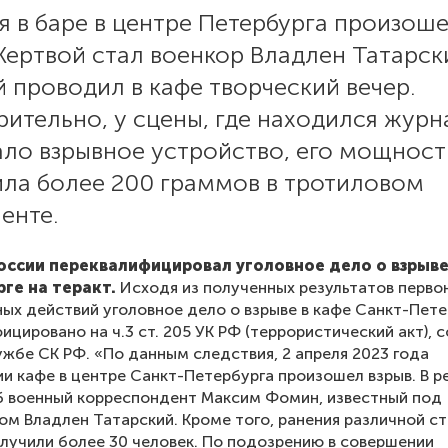
я в баре в центре Петербурга произош
Жертвой стал военкор Владлен Татарск
 проводил в кафе творческий вечер.
ительно, у сцены, где находился журн
ало взрывное устройство, его мощност
ила более 200 граммов в тротиловом
енте.
России переквалифицировал уголовное дело о взрыв
рге на теракт.
Исходя из полученных результатов перво
ых действий уголовное дело о взрыве в кафе Санкт-Пете
ицировано на ч.3 ст. 205 УК РФ (террористический акт),
ужбе СК РФ. «По данным следствия, 2 апреля 2023 года
и кафе в центре Санкт-Петербурга произошел взрыв. В р
б военный корреспондент Максим Фомин, известный под
м Владлен Татарский. Кроме того, ранения различной с
лучили более 30 человек. По подозрению в совершении