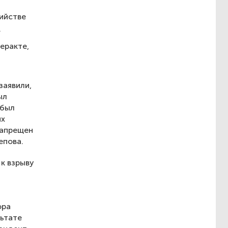
ийстве
.
еракте,
заявили,
ыл
 был
их
запрещен
епова.
 к взрыву
ора
льтате