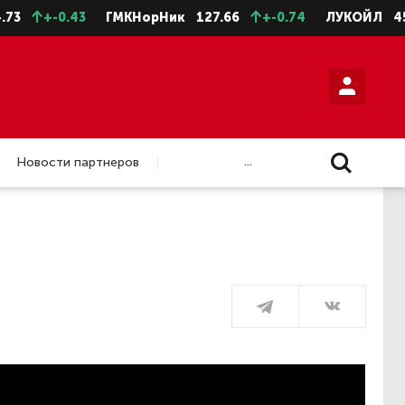
+-0.43
ГМКНорНик
127.66
+-0.74
ЛУКОЙЛ
4588.5
...
Новости партнеров