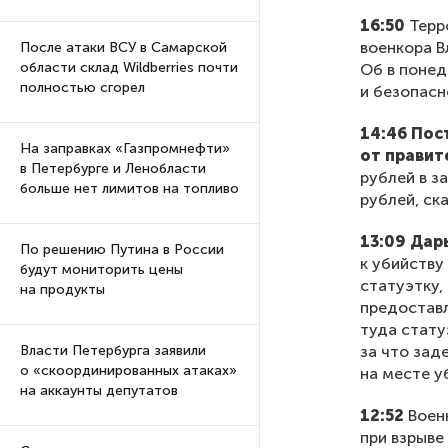
16:50
Терро
военкора В
После атаки ВСУ в Самарской
области склад Wildberries почти
Об в понед
полностью сгорел
и безопасн
14:46 Пос
На заправках «Газпромнефти»
от правит
в Петербурге и Ленобласти
рублей в з
больше нет лимитов на топливо
рублей, ск
13:09 Дар
По решению Путина в России
к убийству
будут мониторить цены
статуэтку,
на продукты
предоставл
туда стату
за что зад
Власти Петербурга заявили
о «скоординированных атаках»
на месте у
на аккаунты депутатов
12:52
Военн
при взрыве