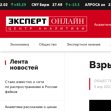
+83.29
CNY Бирж
27.48
+-15.5
АЛРОСА ао
22.99
Аналитич
Экономика
Общество
Экспертное мнение
Недвижимость
Лента
Взр
новостей
ОБЩЕСТ
Стало известно о сети
по распространению в России
3 апр 202
фейков
Аналитики рассказали о ценах