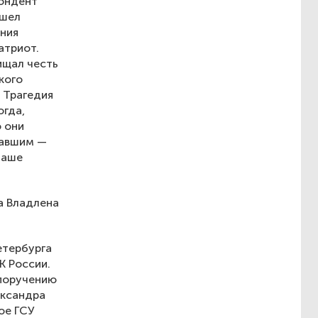
пондент
ишел
ания
атриот.
ищал честь
кого
 Трагедия
огда,
о они
давшим —
наше
а Владлена
етербурга
К России.
 поручению
ександра
ое ГСУ