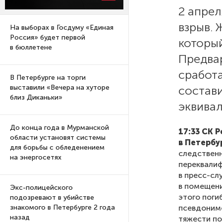
2 апрел
взрыв. 
На выборах в Госдуму «Единая
Россия» будет первой
который
в бюллетене
Предвар
сработ
В Петербурге на торги
состав
выставили «Вечера на хуторе
близ Диканьки»
эквивал
До конца года в Мурманской
17:33 СК 
области установят системы
в Петербу
для борьбы с обледенением
следственн
на энергосетях
переквалиф
в пресс-сл
в помещени
Экс-полицейского
этого поги
подозревают в убийстве
псевдонимо
знакомого в Петербурге 2 года
назад
тяжести по