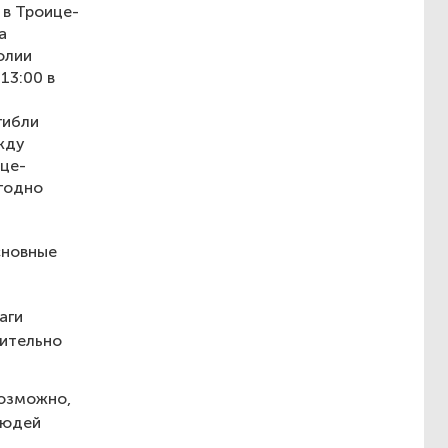
 в Троице-
а
олии
13:00 в
гибли
жду
ице-
годно
сновные
аги
лительно
возможно,
людей