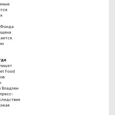
димые
ются
ия
й Фонда
рещена
ается.
ию
где
 пишет
et Food
ков
ю
м Владлен
пресс-
оследствия
езжая