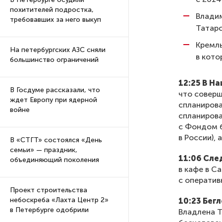
похитителей подростка,
Влади
требовавших за него выкуп
Татарс
Кремль
На петербургских АЗС сняли
в кото
большинство ограничений
12:25 В Н
В Госдуме рассказали, что
что соверш
ждет Европу при ядерной
спланирова
войне
спланирова
с Фондом б
в России),
В «СТГТ» состоялся «День
семьи» — праздник,
11:06 Сле
объединяющий поколения
в кафе в С
с оператив
Проект строительства
небоскреба «Лахта Центр 2»
10:23 Бег
в Петербурге одобрили
Владлена Т