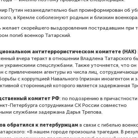
мир Путин незамедлительно был проинформирован об уб
кого, в Кремле соболезнуют родным и близким военкора
 желает скорейшего выздоровления пострадавшим при т
ром погиб военкор Татарский.
ациональном антитеррористическом комитете (НАК)
енный вчера теракт в отношении Владлена Татарского б
н украинскими спецслужбами. Также уточняется, что он
н с привлечением агентуры из числа лиц, сотрудничающ
орьбы с коррупцией Навального (признан иноагентом и 
 активной сторонницей которого является задержанная Тр
дственный комитет РФ
: по подозрению в причастности
анкт-Петербурга сотрудниками СК России совместно
ными службами задержана Дарья Трепова.
лов обратился к петербуржцам
в связи с гибелью военк
атарского: «В нашем городе произошла трагедия. В резу