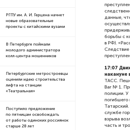
преступлен
следственн
РГПУ им. А. И. Герцена начнет
данные, чт
новые образовательные
осуществля
проекты с китайскими вузами
придержива
борьбы с к
в РФ). «Ра
В Петербурге поймали
Следствие 
молодого администратора
преступлен
колл-центра мошенников
17:07 Дви
Петербургские метростроевцы
накануне 
оценили идею строительства
ТАСС. Пеше
лифта на станции
Bar № 1. П
«Театральная»
полиции. У
погибшего
Татарский.
Поступило предложение
службе гор
по пятницам освобождать
взрыва воз
от работы одиноких россиянок
часть и тр
старше 28 лет