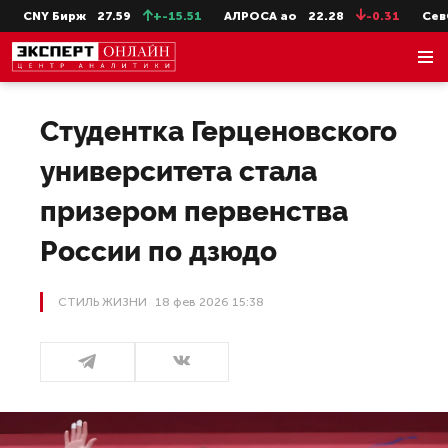
NY Бирж
27.59
+-15.51
АЛРОСА ао
22.28
-0.31
СевСт-а
Студентка Герценовского
университета стала
призером первенства
России по дзюдо
СТИЛЬ ЖИЗНИ
18 фев 2026 15:38