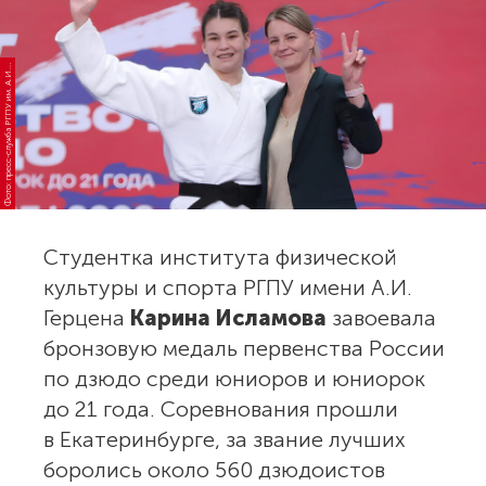
о
т
о:
п
р
е
с
с
-
с
л
у
ж
б
а
Р
Г
П
У
и
м.
А.
е
р
ц
е
н
Ф
Г
а
И.
Студентка института физической
культуры и спорта РГПУ имени А.И.
Герцена
Карина Исламова
завоевала
бронзовую медаль первенства России
по дзюдо среди юниоров и юниорок
до 21 года. Соревнования прошли
в Екатеринбурге, за звание лучших
боролись около 560 дзюдоистов