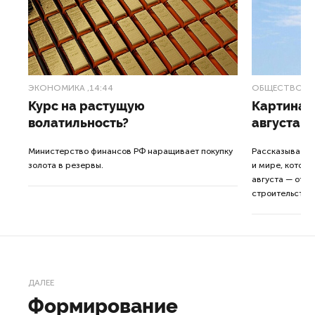
ЭКОНОМИКА
,14:44
ОБЩЕСТВО
,1
Курс на растущую
Картина н
волатильность?
августа
ные
Министерство финансов РФ наращивает покупку
Рассказываем 
золота в резервы.
и мире, которы
августа — от т
строительства 
ДАЛЕЕ
Формирование