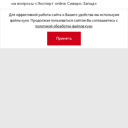
на вопросы «Эксперт online Северо-Запад»
о снижении ключевой ставки,
отметил
, что обычно
Для эффективной работы сайта и Вашего удобства мы используем
подобная корректировка преобразуется в снижение
файлы куки. Продолжая пользоваться сайтом Вы соглашаетесь с
ставок по краткосрочным кредитам через 2-4 месяца,
политикой обработки файлов куки
.
по долгосрочным — через 4-6 месяцев.
Принять
ДАЛЕЕ
В Смольном рассказали, какую
из новых станций метро Петербурга
откроют первой
Последние материалы