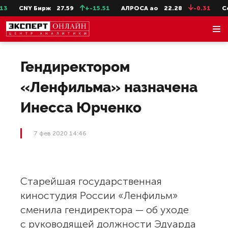
CNY Бирж
27.59
+-15.51
АЛРОСА ао
22.28
-0.31
Сев
Гендиректором
«Ленфильма» назначена
Инесса Юрченко
7 фев 2020 14:46
Старейшая государственная
киностудия России «Ленфильм»
сменила гендиректора — об уходе
с руководящей должности Эдуарда