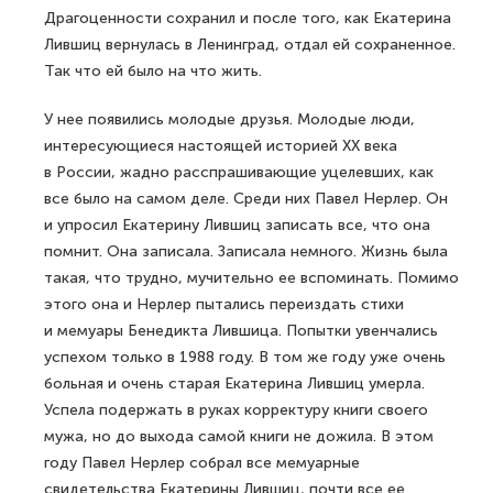
Драгоценности сохранил и после того, как Екатерина
Лившиц вернулась в Ленинград, отдал ей сохраненное.
Так что ей было на что жить.
У нее появились молодые друзья. Молодые люди,
интересующиеся настоящей историей ХХ века
в России, жадно расспрашивающие уцелевших, как
все было на самом деле. Среди них Павел Нерлер. Он
и упросил Екатерину Лившиц записать все, что она
помнит. Она записала. Записала немного. Жизнь была
такая, что трудно, мучительно ее вспоминать. Помимо
этого она и Нерлер пытались переиздать стихи
и мемуары Бенедикта Лившица. Попытки увенчались
успехом только в 1988 году. В том же году уже очень
больная и очень старая Екатерина Лившиц умерла.
Успела подержать в руках корректуру книги своего
мужа, но до выхода самой книги не дожила. В этом
году Павел Нерлер собрал все мемуарные
свидетельства Екатерины Лившиц, почти все ее