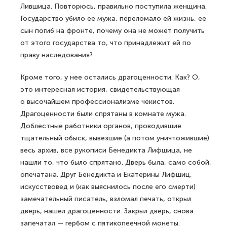
Лившица. Повторюсь, правильно поступила женщина.
Государство убило ее мужа, переломало ей жизнь, ее
сын погиб на фронте, почему она не может получить
от этого государства то, что принадлежит ей по
праву наследования?
Кроме того, у нее остались драгоценности. Как? О,
это интересная история, свидетельствующая
о высочайшем профессионализме чекистов.
Драгоценности были спрятаны в комнате мужа.
Доблестные работники органов, проводившие
тщательный обыск, вывезшие (а потом уничтожившие)
весь архив, все рукописи Бенедикта Лифшица, не
нашли то, что было спрятано. Дверь была, само собой,
опечатана. Друг Бенедикта и Екатерины Лифшиц,
искусствовед и (как выяснилось после его смерти)
замечательный писатель, взломал печать, открыл
дверь, нашел драгоценности. Закрыл дверь, снова
запечатал — гербом с пятикопеечной монеты.