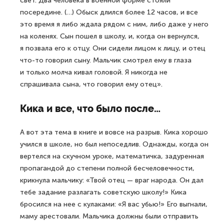
свет. Два человека в военной форме стояли
посередине. (…) Обыск длился более 12 часов, и все
это время я либо ждала рядом с ним, либо даже у него
на коленях. Сын пошел в школу, и, когда он вернулся,
я позвала его к отцу. Они сидели лицом к лицу, и отец
что-то говорил сыну. Мальчик смотрел ему в глаза
и только молча кивал головой. Я никогда не
спрашивала сына, что говорил ему отец».
Кика и все, что было после…
А вот эта тема в книге и вовсе на разрыв. Кика хорошо
учился в школе, но был непоседлив. Однажды, когда он
вертелся на скучном уроке, математичка, задуренная
пропагандой до степени полной бесчеловечности,
крикнула мальчику: «Твой отец — враг народа. Он дал
тебе задание разлагать советскую школу!» Кика
бросился на нее с кулаками: «Я вас убью!» Его выгнали,
маму арестовали. Мальчика должны были отправить