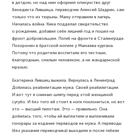
в детдом, но над ним оформил опекунство друг
Бенедикта Лившица, переводчик Алексей Шадрин, сам
только что из тюрьмы. Маму отправили в лагерь.
Началась война. Кика подделал свидетельство
о рождении, добавил себе лишний год и пошел на
фронт добровольцем. Погиб на фронте в Сталинграде.
Похоронен в братской могиле у Мамаева кургана.
Потому что родители воспитали его честным,
благородным, смелым человеком, а не жандармской
мразью.
Екатерина Лившиц выжила. Вернулась в Ленинград.
Добилась реабилитации мужа. Своей реабилитации.
И вот тут я снимаю шляпу перед этой женщиной
сугубо. И без того ей стоит в ноги поклониться, но вот
это — высший пилотаж. Это — правильно. Она
добилась того, чтобы ей выплатили и выплачивали
гонорары за издание переводов ее мужа. А переводы
(без указания переводчика) выходили и после гибели