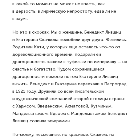
в какой-то момент не может не впасть, как
в дерзость, в лирическую непростоту, едва ли не
в заумь.
Но это в скобках. Мы о женщине. Бенедикт Лившиц
и Екатерина Скачкова полюбили друг друга. Женились.
Родители Кати, у которых еще осталось что-то от
дореволюционного времени, подарили ей
драгоценности, зашили в туфельки по империалу — на
счастье и богатство. Чудом сохранившиеся
драгоценности помогли потом Екатерине Лившиц
выжить. Бенедикт и Екатерина переехали в Петроград
в 1921 году. Дружили со всей писательской
и художнической компанией второй столицы страны:
с Хармсом, Введенским, Ахматовой, Кузминым,
Мандельштамом. Вдвоем с Мандельштамом Бенедикт
Лившиц сочинял эпиграммы.
По-моему, несмешные, но красивые. Скажем, на