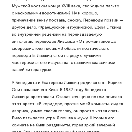
Мужской костюм конца XVIII века, свободное пальто
с несколькими воротниками? Ну и хорошо,
примечание внизу поставь, сноску. Переводы поэзии —
другое дело. Французской и грузинской. Ефим Эткинд
во внутренней рецензии на переиздаваемую
антологию переводов Лившица «От романтиков до
сюрреалистов» писал: «В области поэтического
перевода Б. Лившиц стоит в ряду с лучшими
мастерами этого искусства, ставшими классиками
нашей литературы».
У Бенедикта и Екатерины Лившиц родился сын, Кирилл.
Они называли его Кика. В 1937 году Бенедикта
Лившица арестовали. Старая женщина потом описала
этот арест: «В коридоре, против моей комнаты, сидел
дворник, уныло свесив голову, он просто хотел спать.
Было пять часов утра. Я пошла к мужу. Шторы в его
комнате не были раздвинуты, горел яркий вечерний