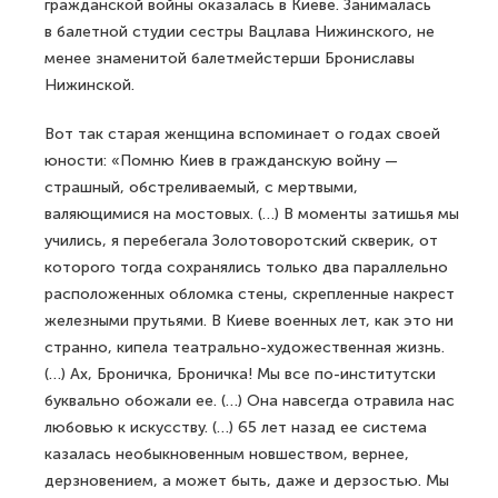
гражданской войны оказалась в Киеве. Занималась
в балетной студии сестры Вацлава Нижинского, не
менее знаменитой балетмейстерши Брониславы
Нижинской.
Вот так старая женщина вспоминает о годах своей
юности: «Помню Киев в гражданскую войну —
страшный, обстреливаемый, с мертвыми,
валяющимися на мостовых. (…) В моменты затишья мы
учились, я перебегала Золотоворотский скверик, от
которого тогда сохранялись только два параллельно
расположенных обломка стены, скрепленные накрест
железными прутьями. В Киеве военных лет, как это ни
странно, кипела театрально-художественная жизнь.
(…) Ах, Броничка, Броничка! Мы все по-институтски
буквально обожали ее. (…) Она навсегда отравила нас
любовью к искусству. (…) 65 лет назад ее система
казалась необыкновенным новшеством, вернее,
дерзновением, а может быть, даже и дерзостью. Мы