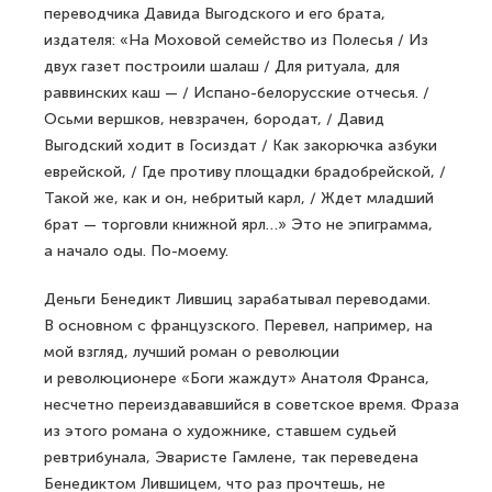
переводчика Давида Выгодского и его брата,
издателя: «На Моховой семейство из Полесья / Из
двух газет построили шалаш / Для ритуала, для
раввинских каш — / Испано-белорусские отчесья. /
Осьми вершков, невзрачен, бородат, / Давид
Выгодский ходит в Госиздат / Как закорючка азбуки
еврейской, / Где противу площадки брадобрейской, /
Такой же, как и он, небритый карл, / Ждет младший
брат — торговли книжной ярл…» Это не эпиграмма,
а начало оды. По-моему.
Деньги Бенедикт Лившиц зарабатывал переводами.
В основном с французского. Перевел, например, на
мой взгляд, лучший роман о революции
и революционере «Боги жаждут» Анатоля Франса,
несчетно переиздававшийся в советское время. Фраза
из этого романа о художнике, ставшем судьей
ревтрибунала, Эваристе Гамлене, так переведена
Бенедиктом Лившицем, что раз прочтешь, не