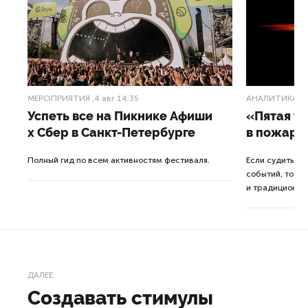
МЕРОПРИЯТИЯ
,4 авг 14:35
АНАЛИТИКА
,3
Успеть все на Пикнике Афиши
«Пятая т
x Сбер в Санкт-Петербурге
в пожарн
от
Полный гид по всем активностям фестиваля.
Если судить п
событий, то де
ор.
и традиционна
ДАЛЕЕ
Создавать стимулы