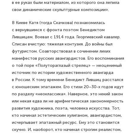
в ее руках были материалом, из которого она лепила
свои динамические скульптурные композиции».
В Киеве Катя (тогда Скачкова) познакомилась
с вернувшимся с фронта поэтом Бенедиктом
Лившицем. Воевал с 1914 года. Георгиевский кавалер.
Списан вчистую: тяжелая контузия. До войны был
футуристом. Соавторствовал в сочинении лихих
манифестов русских авангардистов. Его воспоминания
о той поре «Полутораглазый стрелец» — неоценимый
источник по истории художественного авангарда
в России. К тому времени Бенедикт Лившиц расстался
с юношеским эпатажем. Его стихи 20–30-х годов идут
по разделу «неоклассика». Наверное, это некий закон
или некая едва ли не арифметическая закономерность
развития художника, поэта, человека искусства. Тот,
кто начинал эстетическим хулиганом, авангардистом,
исчерпывает эпатажный ресурс. Ему это становится
скучно. И, наоборот, кто начинал строгим реалистом,