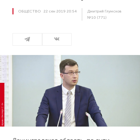
ОБЩЕСТВО
22 сен 2019 20:54
Дмитрий Глумсков
№10 (771)
Архив «Эксперт С-З»