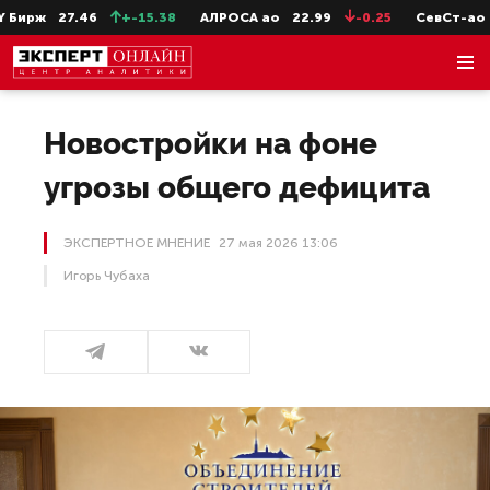
6
+-15.38
АЛРОСА ао
22.99
-0.25
СевСт-ао
654.8
-1
Новостройки на фоне
угрозы общего дефицита
ЭКСПЕРТНОЕ МНЕНИЕ
27 мая 2026 13:06
Игорь Чубаха