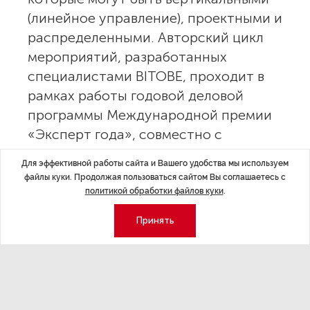
(линейное управление), проектными и
распределенными. Авторский цикл
мероприятий, разработанных
специалистами BITOBE, проходит в
рамках работы годовой деловой
программы Международной премии
«Эксперт года», совместно с
«Эксперт. Центр аналитики».
Для эффективной работы сайта и Вашего удобства мы используем
файлы куки. Продолжая пользоваться сайтом Вы соглашаетесь с
Главный критерий — ответственность за результат. Как
политикой обработки файлов куки
.
отметил руководитель практики развития людей в
Принять
организации BITOBE Александр Пронин, команда —
это не структура на оргсхеме и не группа людей в
одном чате. Команда возникает там, где появляется
что-то общее: цель, вызов, смысл, ответственность за
результат.