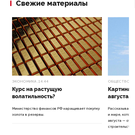
Свежие материалы
ЭКОНОМИКА
,14:44
ОБЩЕСТВО
,1
Курс на растущую
Картина н
волатильность?
августа
ные
Министерство финансов РФ наращивает покупку
Рассказываем 
золота в резервы.
и мире, которы
августа — от т
строительства 