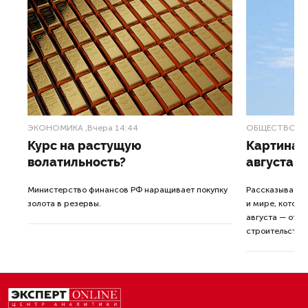
ЭКОНОМИКА
,Вчера 14:44
ОБЩЕСТВО
,В
Курс на растущую
Картина н
волатильность?
августа
ные
Министерство финансов РФ наращивает покупку
Рассказываем 
золота в резервы.
и мире, которы
августа — от т
строительства 