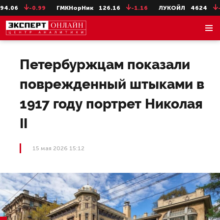
06
-0.99
ГМКНорНик
126.16
-1.16
ЛУКОЙЛ
4624
-8
Петербуржцам показали
поврежденный штыками в
1917 году портрет Николая
II
15 мая 2026 15:12